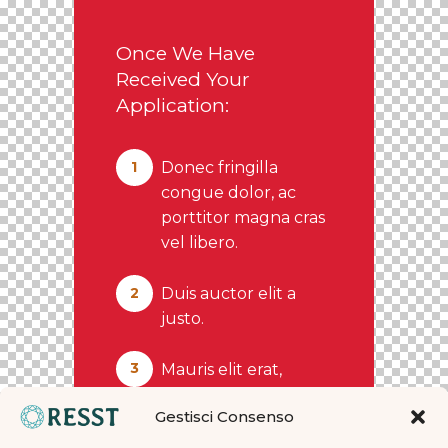
Once We Have
Received Your
Application:
1
Donec fringilla
congue dolor, ac
porttitor magna cras
vel libero.
2
Duis auctor elit a
justo.
3
Mauris elit erat,
sagittis sed cursus
Gestisci Consenso
ut, vulputate ut sem
nam sed.