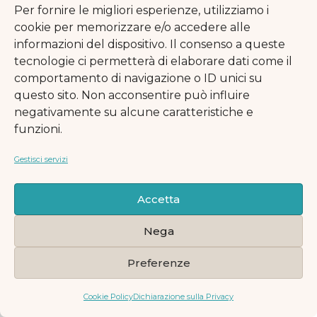
Per fornire le migliori esperienze, utilizziamo i
cookie per memorizzare e/o accedere alle
4
Ipsum dolor sit amet,
informazioni del dispositivo. Il consenso a queste
consectetur
tecnologie ci permetterà di elaborare dati come il
adipiscing fringilla
comportamento di navigazione o ID unici su
ongue dolor, ac
questo sito. Non acconsentire può influire
porttitor magna cras
negativamente su alcune caratteristiche e
vel libero ndrerit
funzioni.
5
Mauris elit erat,
Gestisci servizi
sagittis sed cursus
ut, vulputate ut sem
Accetta
nam sed.
Nega
Preferenze
Cookie Policy
Dichiarazione sulla Privacy