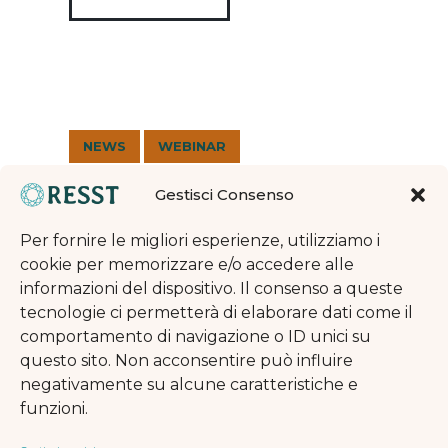
NEWS
WEBINAR
30 Luglio 2025
8
Gestisci Consenso
Webinar ReSST
Per fornire le migliori esperienze, utilizziamo i
Parte un ciclo di webinar a cura della
cookie per memorizzare e/o accedere alle
ReSST, per favorire la riflessione e lo
informazioni del dispositivo. Il consenso a queste
scambio di buone pratiche sui temi
tecnologie ci permetterà di elaborare dati come il
del supporto alle persone
comportamento di navigazione o ID unici su
sopravvissute a tortura.
questo sito. Non acconsentire può influire
negativamente su alcune caratteristiche e
funzioni.
READ MORE