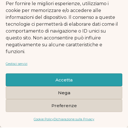
quali le volontarie e i volontari del
Per fornire le migliori esperienze, utilizziamo i
Naga rispondono riguardano la
cookie per memorizzare e/o accedere alle
procedura della richiesta d’asilo,
informazioni del dispositivo. Il consenso a queste
l’accesso ai servizi, la possibilità di
tecnologie ci permetterà di elaborare dati come il
fare ricorso contro il diniego della
comportamento di navigazione o ID unici su
domanda d’asilo.
Quando dopo un
questo sito. Non acconsentire può influire
primo colloquio conoscitivo le
negativamente su alcune caratteristiche e
volontarie e i volontari del Naga
funzioni.
Har ne ravvisano la necessità,
Gestisci servizi
inviano le persone richiedenti asilo
all’ambulatorio medico del Naga,
in Via Zamenhof 7A, dove
Accetta
un’équipe composta da medico,
psicologo e psichiatra visita le
Nega
persone redigendo, se necessario e
Preferenze
a conclusione di un percorso
clinico, una certificazione. Da
gennaio 2016 a dicembre 2024
Cookie Policy
Dichiarazione sulla Privacy
sono stati redatti 265 certificati.